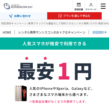
取扱店舗
マイページ
プランを選んで申込む
お問い合わせ
初回契約キャンペーン | 携帯ブラックでも審査なしで契約できるレンタル携帯/スマホ/格安SI
｜
｜
HOME
レンタル携帯サンシスコンのおトクなキャンペーン
初回契約キ
人気スマホが格安で利用できる
人気のiPhoneやXperia、Galaxyなど、
さまざまなスマホ端末から選べます。
※各商品在庫がなくなり次第終了します。