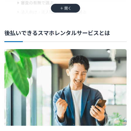
審査の有無で選ぶ
＋ 開く
法人向け・法人限定のプランを選ぶ
対応している後払いの種類で選ぶ
後払いできるおすすめのスマホレンタルサービス9選
後払いできるスマホレンタルサービスとは
サンシスコン
誰でもスマホ
ソフトバンク
ドコモ
エクスモバイル
Rentio（レンティオ）
レンタルコール
ジャパンエモーション
エックスモバイル