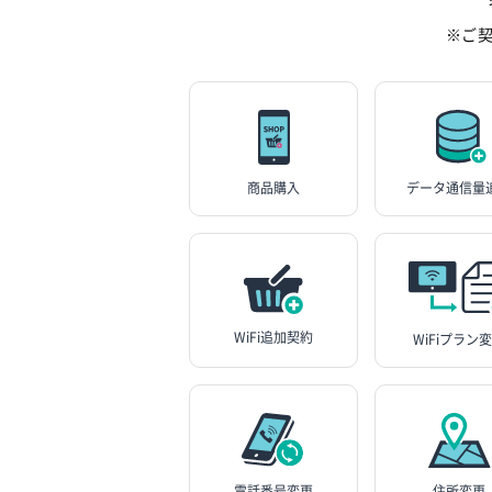
※ご
商品購入
データ通信量
WiFi追加契約
WiFiプラン
電話番号変更
住所変更