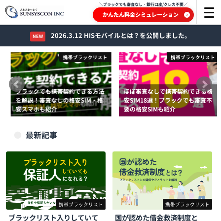
＼ブラックでも審査なし・銀行口座/クレカ不要／
かんたん料金シミュレーション
2026.3.12 HISモバイルとは？を公開しました。
NEW
携帯ブラックリスト
携帯ブラックリスト
ブラックでも携帯契約できる方法
ほぼ審査なしで携帯契約できる格
を解説！審査なしの格安SIM・格
安SIM18選！ブラックでも審査不
安スマホも紹介
要の格安SIMも紹介
2022年2月1日
2025年1月29日
最新記事
携帯ブラックリスト
携帯ブラックリスト
ブラックリスト入りしていて
国が認めた借金救済制度と