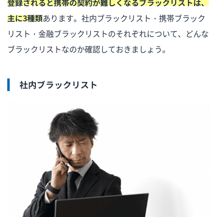
登録されると携帯の契約が難しくなるブラックリストは、
審査に落ちたときの対処法
主に3種類
あります。社内ブラックリスト・携帯ブラック
別の携帯会社に申し込む
リスト・金融ブラックリストのそれぞれについて、どんな
ブラックリストの時効を待ってから申し込む
ブラックリストなのか確認しておきましょう。
滞納している料金を支払って別の携帯会社に申し込む
携帯を一括で購入するかSIMのみ契約する
社内ブラックリスト
家族名義で契約する
ブラックリストに関するよくある質問
携帯代未払いのブラックリストは何年で消える？
携帯のブラックリストに入るとどうなる？
携帯のブラックリストはどうやったら解除できる？