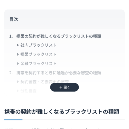
目次
携帯の契約が難しくなるブラックリストの種類
社内ブラックリスト
携帯ブラックリスト
金融ブラックリスト
携帯を契約するときに通過が必要な審査の種類
契約審査・名義変更の審査
＋ 開く
分割審査
ブラックでも携帯が契約できるサービス
審査なしで料金も安いレンタル携帯
携帯の契約が難しくなるブラックリストの種類
比較的審査が緩い格安SIM
やや料金は割高だが審査は不要のプリペイド携帯