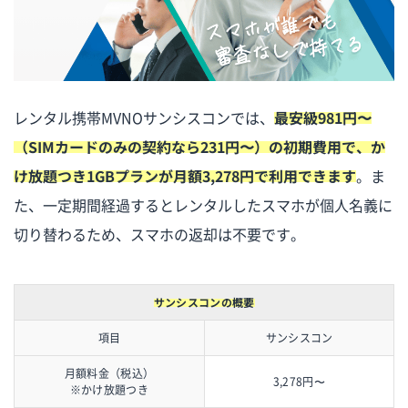
レンタル携帯MVNOサンシスコンでは、
最安級981円〜
（SIMカードのみの契約なら231円〜）の初期費用で、か
け放題つき1GBプランが月額3,278円で利用できます
。ま
た、一定期間経過するとレンタルしたスマホが個人名義に
切り替わるため、スマホの返却は不要です。
サンシスコンの概要
項目
サンシスコン
月額料金（税込）
3,278円〜
※かけ放題つき