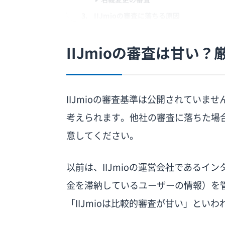
IIJmioの審査に落ちる原因
入力情報や本人確認書類の不備
IIJmioの審査は甘い？
6回線目以降の申し込みをしている
18歳未満の人が申し込んでいる
契約名義と異なるクレジットカードを
MNP予約番号の期限が切れている
IIJmioの審査基準は公開されていませ
過去にIIJmioで不適切な利用があった
考えられます。他社の審査に落ちた場合
他社の携帯料金を滞納している
意してください。
信用情報に問題がある
IIJmioの審査に落ちたときの対処法
以前は、IIJmioの運営会社である
入力情報や本人確認書類を見直す
金を滞納しているユーザーの情報）を
同一名義での申し込みは5回線までにす
「IIJmioは比較的審査が甘い」とい
未成年の場合は親権者名義で申し込む
自分名義のクレジットカードを登録す