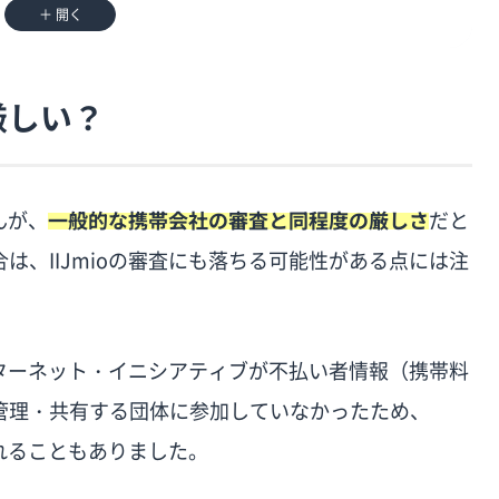
＋ 開く
厳しい？
登録している
んが、
一般的な携帯会社の審査と同程度の厳しさ
だと
は、IIJmioの審査にも落ちる可能性がある点には注
インターネット・イニシアティブが不払い者情報（携帯料
管理・共有する団体に参加していなかったため、
る
われることもありました。
る