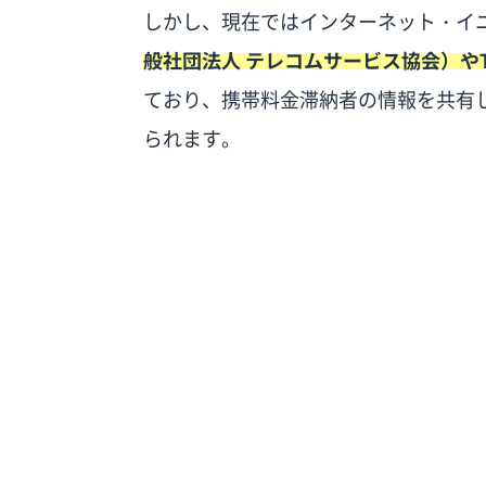
しかし、現在ではインターネット・イ
MNP予約番号の有効期限内に申し込む
般社団法人 テレコムサービス協会）や
滞納中の料金を支払ってから申し込む
ており、携帯料金滞納者の情報を共有
端末は10万円以下のものを選ぶ
られます。
端末を一括購入する
IIJmioの申し込みから審査結果の通知
IIJmioに申し込む
審査結果通知を受け取る
どうしてもIIJmioの審査を通過できな
ほぼ審査なしのブラックでも携帯契約で
レンタルスマホを利用する
プリペイドスマホを利用する
IIJmioの審査に関するよくある質問
IIJmioの審査には何日かかる？
IIJmioはSIMカードだけの契約でも審